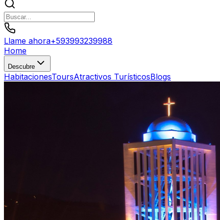
Llame ahora
+
593993239988
Home
Descubre
Habitaciones
Tours
Atractivos Turísticos
Blogs