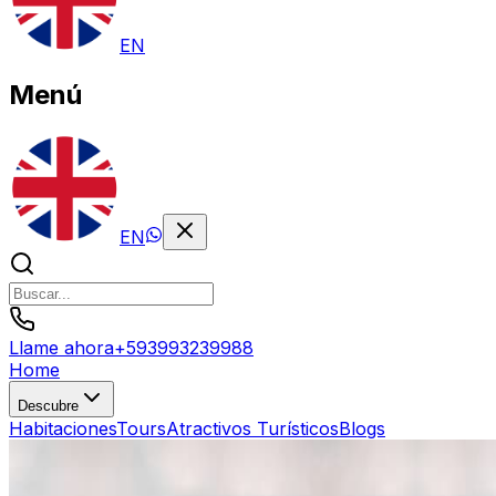
EN
Menú
EN
Llame ahora
+
593993239988
Home
Descubre
Habitaciones
Tours
Atractivos Turísticos
Blogs