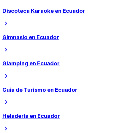
Discoteca Karaoke en Ecuador
Gimnasio en Ecuador
Glamping en Ecuador
Guía de Turismo en Ecuador
Heladeria en Ecuador