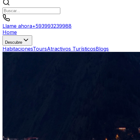
Llame ahora
+
593993239988
Home
Descubre
Habitaciones
Tours
Atractivos Turísticos
Blogs