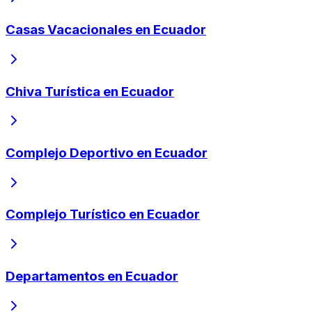
Casas Vacacionales en Ecuador
Chiva Turística en Ecuador
Complejo Deportivo en Ecuador
Complejo Turístico en Ecuador
Departamentos en Ecuador