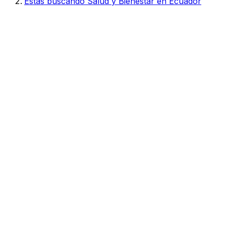
Estás buscando Salud y Bienestar en Ecuador