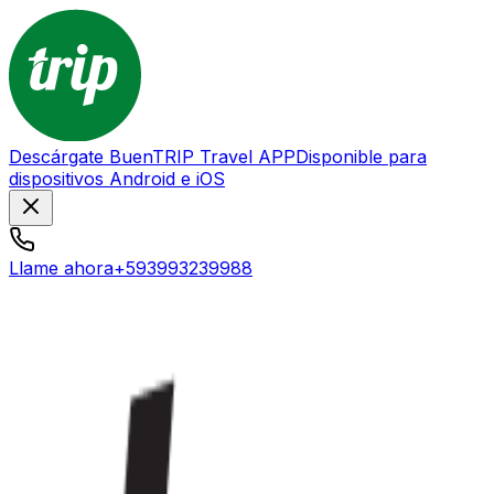
Descárgate BuenTRIP Travel APP
Disponible para
dispositivos Android e iOS
Llame ahora
+593993239988