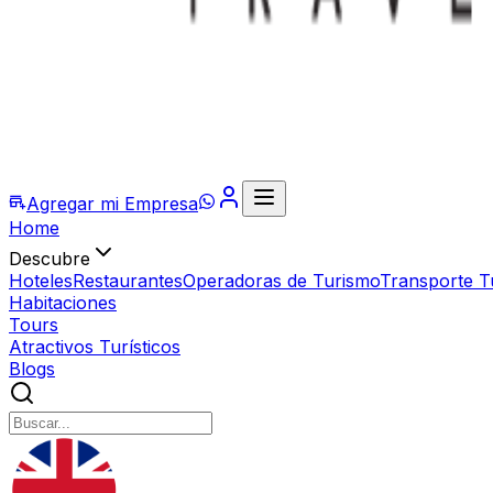
Agregar mi Empresa
Home
Descubre
Hoteles
Restaurantes
Operadoras de Turismo
Transporte Tu
Habitaciones
Tours
Atractivos Turísticos
Blogs