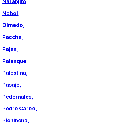
Naranjito
,
Nobol
,
Olmedo
,
Paccha
,
Paján
,
Palenque
,
Palestina
,
Pasaje
,
Pedernales
,
Pedro Carbo
,
Pichincha
,