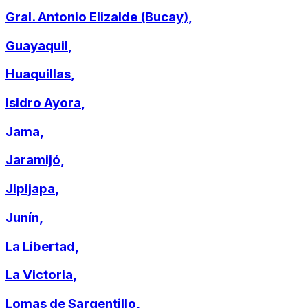
Gral. Antonio Elizalde (Bucay)
,
Guayaquil
,
Huaquillas
,
Isidro Ayora
,
Jama
,
Jaramijó
,
Jipijapa
,
Junín
,
La Libertad
,
La Victoria
,
Lomas de Sargentillo
,