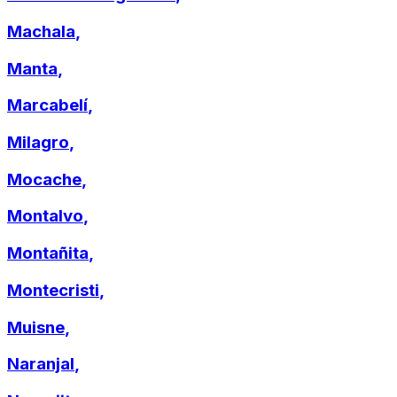
Machala
,
Manta
,
Marcabelí
,
Milagro
,
Mocache
,
Montalvo
,
Montañita
,
Montecristi
,
Muisne
,
Naranjal
,