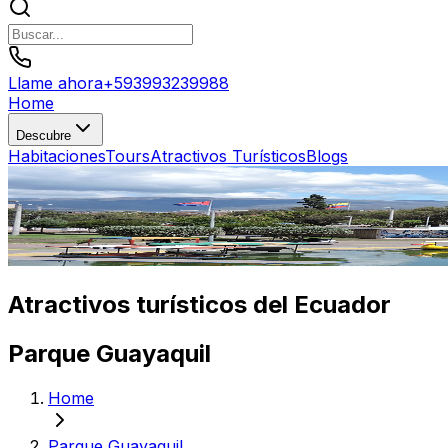
Llame ahora
+
593993239988
Home
Descubre
Habitaciones
Tours
Atractivos Turísticos
Blogs
Atractivos turísticos del Ecuador
Parque Guayaquil
Home
Parque Guayaquil