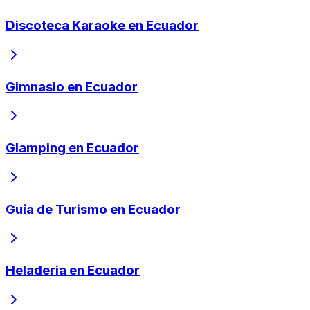
Discoteca Karaoke en Ecuador
Gimnasio en Ecuador
Glamping en Ecuador
Guía de Turismo en Ecuador
Heladeria en Ecuador