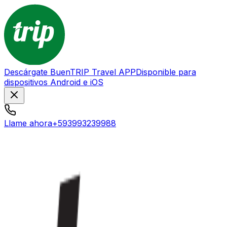
Descárgate BuenTRIP Travel APP
Disponible para
dispositivos Android e iOS
Llame ahora
+593993239988