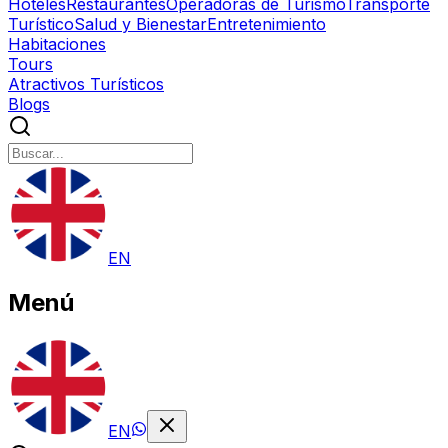
Hoteles
Restaurantes
Operadoras de Turismo
Transporte
Turístico
Salud y Bienestar
Entretenimiento
Habitaciones
Tours
Atractivos Turísticos
Blogs
EN
Menú
EN