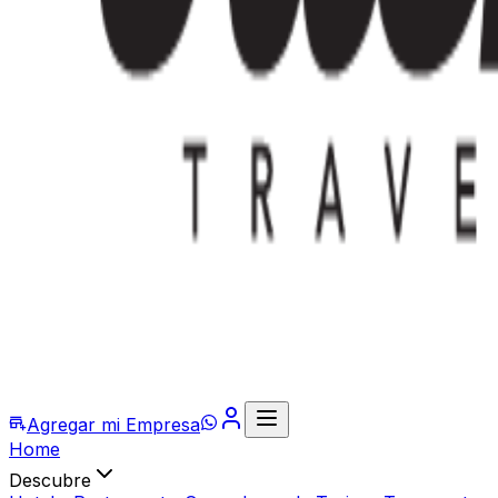
Agregar mi Empresa
Home
Descubre