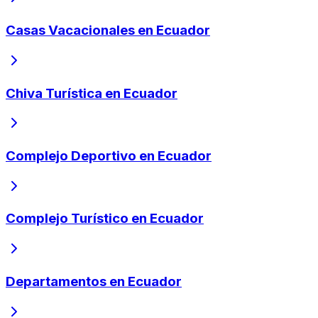
Casas Vacacionales en Ecuador
Chiva Turística en Ecuador
Complejo Deportivo en Ecuador
Complejo Turístico en Ecuador
Departamentos en Ecuador