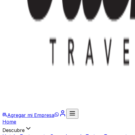
Agregar mi Empresa
Home
Descubre