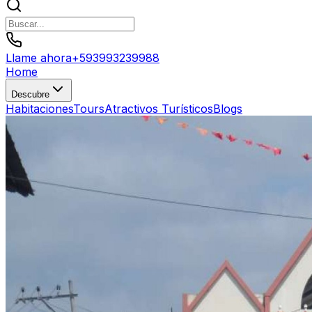
Llame ahora
+
593993239988
Home
Descubre
Habitaciones
Tours
Atractivos Turísticos
Blogs