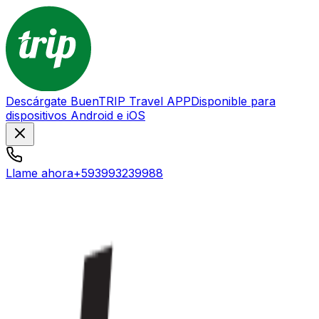
Descárgate BuenTRIP Travel APP
Disponible para
dispositivos Android e iOS
Llame ahora
+593993239988