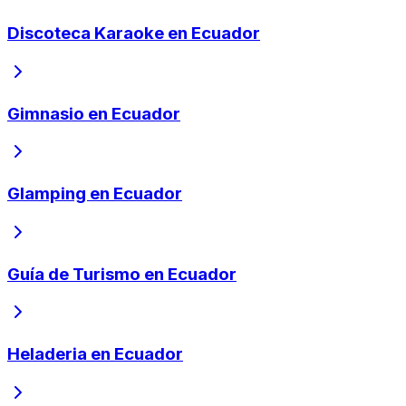
Discoteca Karaoke en Ecuador
Gimnasio en Ecuador
Glamping en Ecuador
Guía de Turismo en Ecuador
Heladeria en Ecuador