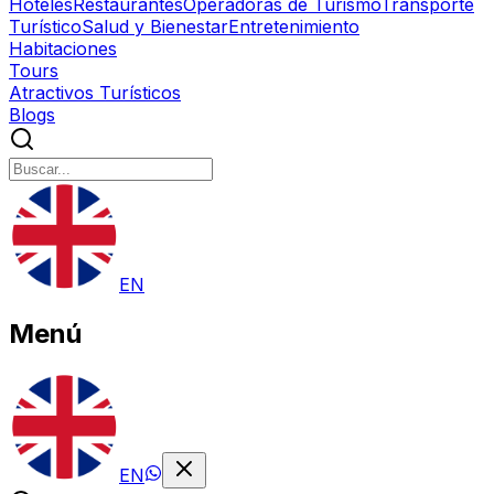
Hoteles
Restaurantes
Operadoras de Turismo
Transporte
Turístico
Salud y Bienestar
Entretenimiento
Habitaciones
Tours
Atractivos Turísticos
Blogs
EN
Menú
EN