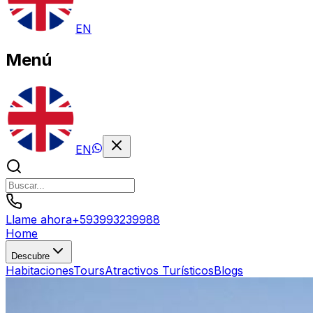
EN
Menú
EN
Llame ahora
+
593993239988
Home
Descubre
Habitaciones
Tours
Atractivos Turísticos
Blogs