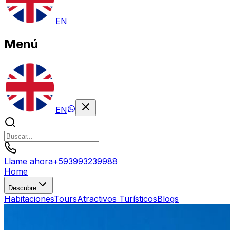
EN
Menú
EN
Llame ahora
+
593993239988
Home
Descubre
Habitaciones
Tours
Atractivos Turísticos
Blogs