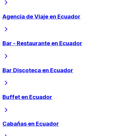
Agencia de Viaje en Ecuador
Bar - Restaurante en Ecuador
Bar Discoteca en Ecuador
Buffet en Ecuador
Cabañas en Ecuador