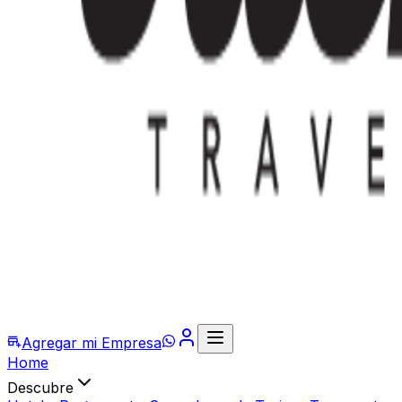
Agregar mi Empresa
Home
Descubre