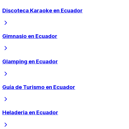
Discoteca Karaoke en Ecuador
Gimnasio en Ecuador
Glamping en Ecuador
Guía de Turismo en Ecuador
Heladeria en Ecuador