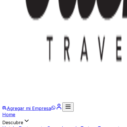
Agregar mi Empresa
Home
Descubre