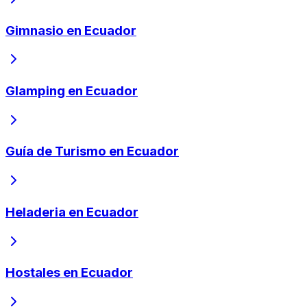
Gimnasio en Ecuador
Glamping en Ecuador
Guía de Turismo en Ecuador
Heladeria en Ecuador
Hostales en Ecuador