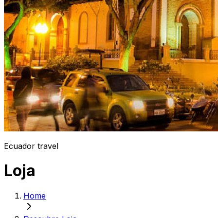
Ecuador travel
Loja
Home