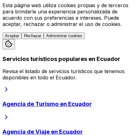
Esta página web utiliza cookies propias y de terceros
para brindarle una experiencia personalizada de
acuerdo con sus preferencias e intereses. Puede
aceptar, rechazar o administrar el uso de cookies.
Aceptar
Rechazar
Administrar cookies
Servicios turísticos populares en Ecuador
Revisa el listado de servicios turísticos que tenemos
disponibles en todo el Ecuador.
Agencia de Turismo en Ecuador
Agencia de Viaje en Ecuador