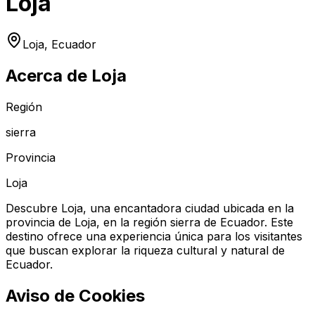
Loja
Loja
, Ecuador
Acerca de
Loja
Región
sierra
Provincia
Loja
Descubre Loja, una encantadora ciudad ubicada en la
provincia de Loja, en la región sierra de Ecuador. Este
destino ofrece una experiencia única para los visitantes
que buscan explorar la riqueza cultural y natural de
Ecuador.
Aviso de Cookies