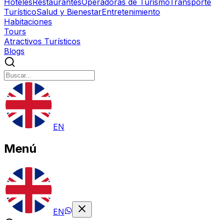
Hoteles
Restaurantes
Operadoras de Turismo
Transporte
Turístico
Salud y Bienestar
Entretenimiento
Habitaciones
Tours
Atractivos Turísticos
Blogs
EN
Menú
EN