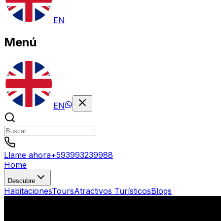
EN
Menú
EN
Llame ahora
+
593993239988
Home
Descubre
Habitaciones
Tours
Atractivos Turísticos
Blogs