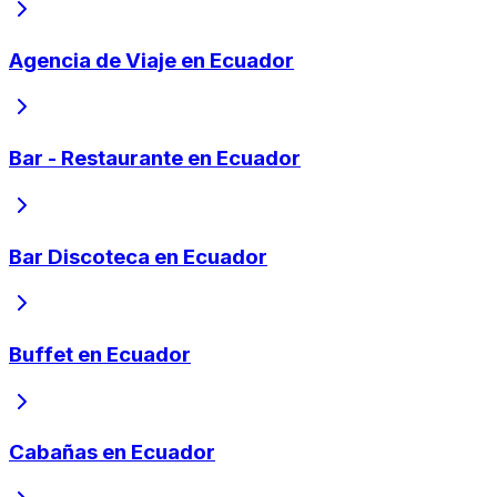
Agencia de Viaje en Ecuador
Bar - Restaurante en Ecuador
Bar Discoteca en Ecuador
Buffet en Ecuador
Cabañas en Ecuador