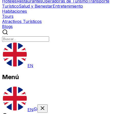
Hoteles
Restaurantes
Operadoras de Turismo
Transporte
Turístico
Salud y Bienestar
Entretenimiento
Habitaciones
Tours
Atractivos Turísticos
Blogs
EN
Menú
EN