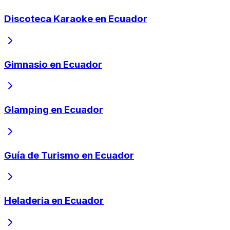
Discoteca Karaoke en Ecuador
Gimnasio en Ecuador
Glamping en Ecuador
Guía de Turismo en Ecuador
Heladeria en Ecuador