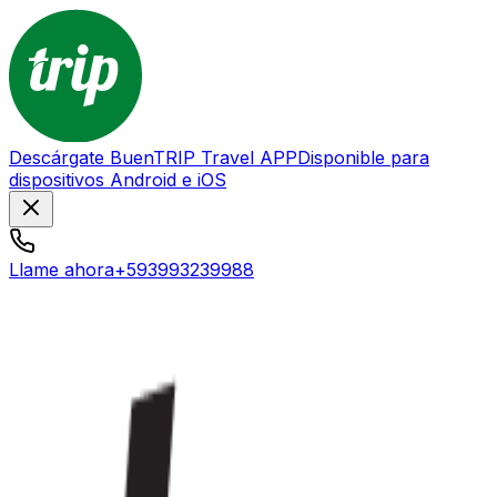
Descárgate BuenTRIP Travel APP
Disponible para
dispositivos Android e iOS
Llame ahora
+593993239988