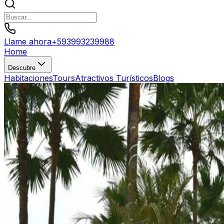
Llame ahora
+
593993239988
Home
Descubre
Habitaciones
Tours
Atractivos Turísticos
Blogs