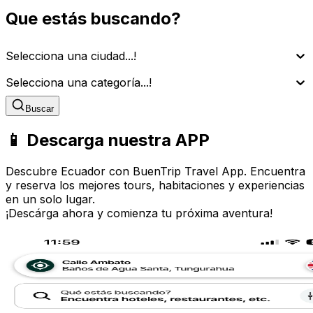
Que estás buscando?
Selecciona una ciudad...!
Selecciona una categoría...!
Buscar
📱 Descarga nuestra APP
Descubre Ecuador con BuenTrip Travel App. Encuentra
y reserva los mejores tours, habitaciones y experiencias
en un solo lugar.
¡Descárga ahora y comienza tu próxima aventura!