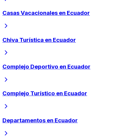
Casas Vacacionales en Ecuador
Chiva Turística en Ecuador
Complejo Deportivo en Ecuador
Complejo Turístico en Ecuador
Departamentos en Ecuador