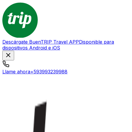
Descárgate BuenTRIP Travel APP
Disponible para
dispositivos Android e iOS
Llame ahora
+593993239988