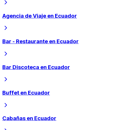
Agencia de Viaje en Ecuador
Bar - Restaurante en Ecuador
Bar Discoteca en Ecuador
Buffet en Ecuador
Cabañas en Ecuador