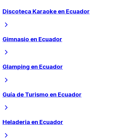
Discoteca Karaoke en Ecuador
Gimnasio en Ecuador
Glamping en Ecuador
Guía de Turismo en Ecuador
Heladeria en Ecuador